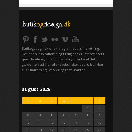
Butikogdesign.dk er en blog om butiks-indretning.
Det er en inspirationsblog til dig der er interesseret i
spændende og unikt butiksdesign hvad end det
gælder tøjbutikker eller skobutikker, sports-butikker
eller indretning i cafeer og restauranter.
august 2026
m
ti
o
to
f
l
s
1
2
3
4
5
6
7
8
9
10
11
12
13
14
15
16
17
18
19
20
21
22
23