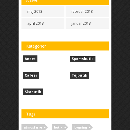
Arkiver
maj 2013
februar 2013
april 2013
januar 2013
Kategorier
Andet
Sportsbutik
Caféer
Tøjbutik
Skobutik
Tags
atmosfære
butik
bygning