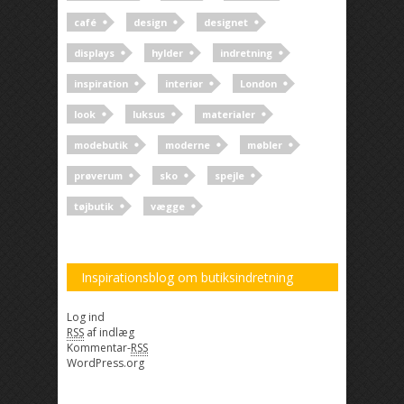
café
design
designet
displays
hylder
indretning
inspiration
interiør
London
look
luksus
materialer
modebutik
moderne
møbler
prøverum
sko
spejle
tøjbutik
vægge
Inspirationsblog om butiksindretning
Log ind
RSS
af indlæg
Kommentar-
RSS
WordPress.org