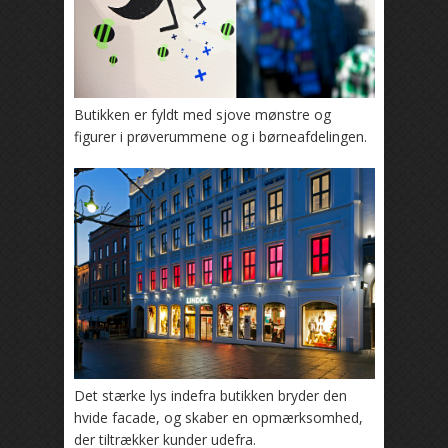
Butikken er fyldt med sjove mønstre og
figurer i prøverummene og i børneafdelingen.
Det stærke lys indefra butikken bryder den
hvide facade, og skaber en opmærksomhed,
der tiltrækker kunder udefra.