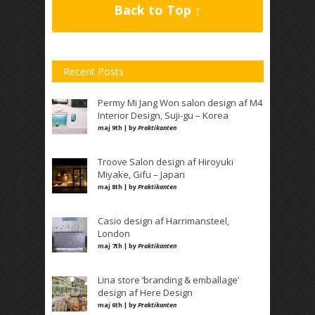
Back to Top ↑
Recent Posts
Permy Mi Jang Won salon design af M4
Interior Design, Suji-gu – Korea
maj 9th | by
Praktikanten
Troove Salon design af Hiroyuki
Miyake, Gifu – Japan
maj 8th | by
Praktikanten
Casio design af Harrimansteel,
London
maj 7th | by
Praktikanten
Lina store ‘branding & emballage’
design af Here Design
maj 6th | by
Praktikanten