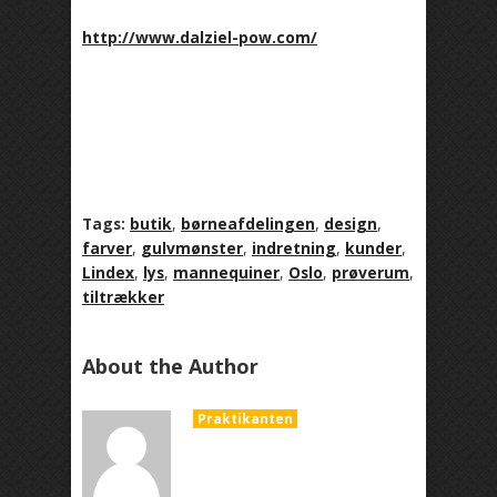
http://www.dalziel-pow.com/
Tags:
butik
,
børneafdelingen
,
design
,
farver
,
gulvmønster
,
indretning
,
kunder
,
Lindex
,
lys
,
mannequiner
,
Oslo
,
prøverum
,
tiltrækker
About the Author
Praktikanten