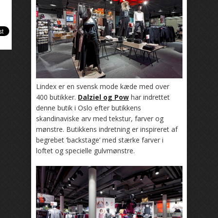
Lindex er en svensk mode kæde med over
400 butikker.
Dalziel og Pow
har indrettet
denne butik i Oslo efter butikkens
skandinaviske arv med tekstur, farver og
mønstre. Butikkens indretning er inspireret af
begrebet ’backstage’ med stærke farver i
loftet og specielle gulvmønstre.