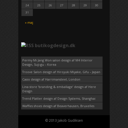
24
25
26
27
28
29
30
31
« maj
butikogdesign.dk
Permy Mi Jang Won salon design af M4 Interior
Design, Suji-gu – Korea
Troove Salon design af Hiroyuki Miyake, Gifu – Japan
Casio design af Harrimansteel, London
Lina store ‘branding & emballage’ design af Here
Design
Trend Platter design af Design Systems, Shanghai
Waffles shoes design af Beaverhausen, Bruxelles
© 2013 Jakob Gudiksen