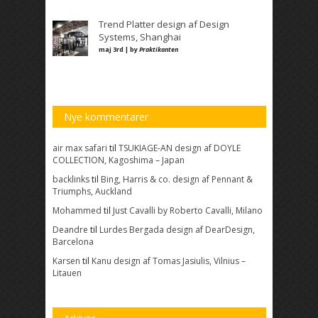
Trend Platter design af Design
Systems, Shanghai
maj 3rd | by
Praktikanten
Nye kommentarer
air max safari
til
TSUKIAGE-AN design af DOYLE
COLLECTION, Kagoshima – Japan
backlinks
til
Bing, Harris & co. design af Pennant &
Triumphs, Auckland
Mohammed
til
Just Cavalli by Roberto Cavalli, Milano
Deandre
til
Lurdes Bergada design af DearDesign,
Barcelona
Karsen
til
Kanu design af Tomas Jasiulis, Vilnius –
Litauen