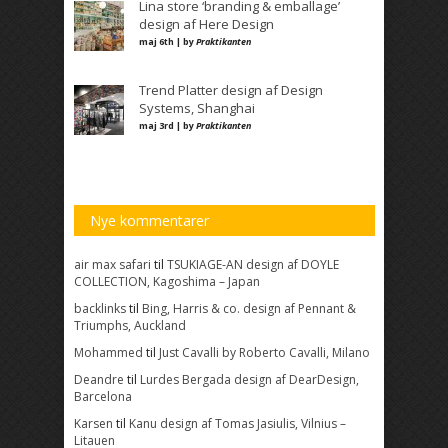
Lina store ‘branding & emballage’
design af Here Design
maj 6th | by
Praktikanten
Trend Platter design af Design
Systems, Shanghai
maj 3rd | by
Praktikanten
Nye kommentarer
air max safari
til
TSUKIAGE-AN design af DOYLE
COLLECTION, Kagoshima – Japan
backlinks
til
Bing, Harris & co. design af Pennant &
Triumphs, Auckland
Mohammed
til
Just Cavalli by Roberto Cavalli, Milano
Deandre
til
Lurdes Bergada design af DearDesign,
Barcelona
Karsen
til
Kanu design af Tomas Jasiulis, Vilnius –
Litauen