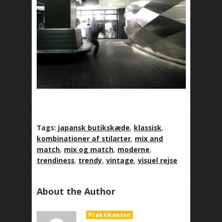
Tags:
japansk butikskæde
,
klassisk
,
kombinationer af stilarter
,
mix and
match
,
mix og match
,
moderne
,
trendiness
,
trendy
,
vintage
,
visuel rejse
About the Author
Praktikanten