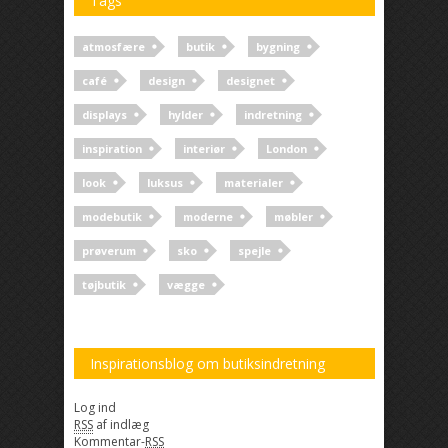
Tags
atmosfære
butik
bygning
café
design
designet
displays
hylder
indretning
inspiration
interiør
London
look
luksus
materialer
modebutik
moderne
møbler
prøverum
sko
spejle
tøjbutik
vægge
Inspirationsblog om butiksindretning
Log ind
RSS
af indlæg
Kommentar-
RSS