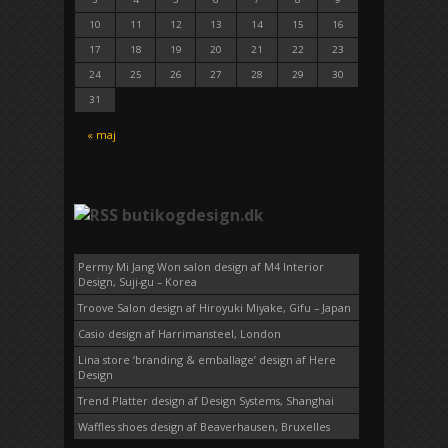
10
11
12
13
14
15
16
17
18
19
20
21
22
23
24
25
26
27
28
29
30
31
« maj
butikogdesign.dk
Permy Mi Jang Won salon design af M4 Interior
Design, Suji-gu – Korea
Troove Salon design af Hiroyuki Miyake, Gifu – Japan
Casio design af Harrimansteel, London
Lina store ‘branding & emballage’ design af Here
Design
Trend Platter design af Design Systems, Shanghai
Waffles shoes design af Beaverhausen, Bruxelles