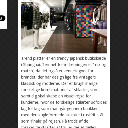
Trend platter er en trendy japansk butikskæde
i Shanghai. Temaet for indretningen er ‘mix og
match’, da det også er kendetegnet for
brandet, der har design lige fra vintage til
klassisk og moderne. Der er brugt mange
forskellige kombinationer af stilarter, som
samtidig skal skabe en visuel rejse for
kunderne, hvor de forskellige stilarter udfoldes
lag for lag som man går gennem butikken,
med den kugleformede skulptur i rustfrit stål
som ‘finale’ på rejsen. På trods af de
forskellige stilarter af tøj, er der ét fælles