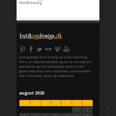
WordPress.org
Butikogdesign.dk er en blog om butiks-indretning.
Det er en inspirationsblog til dig der er interesseret i
spændende og unikt butiksdesign hvad end det
gælder tøjbutikker eller skobutikker, sports-butikker
eller indretning i cafeer og restauranter.
august 2026
m
ti
o
to
f
l
s
1
2
3
4
5
6
7
8
9