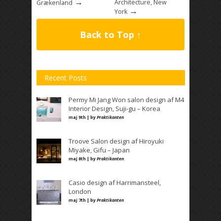
→
Architecture, New
Grækenland
→
York
Back to Top ↑
Recent Posts
Permy Mi Jang Won salon design af M4
Interior Design, Suji-gu – Korea
maj 9th | by
Praktikanten
Troove Salon design af Hiroyuki
Miyake, Gifu – Japan
maj 8th | by
Praktikanten
Casio design af Harrimansteel,
London
maj 7th | by
Praktikanten