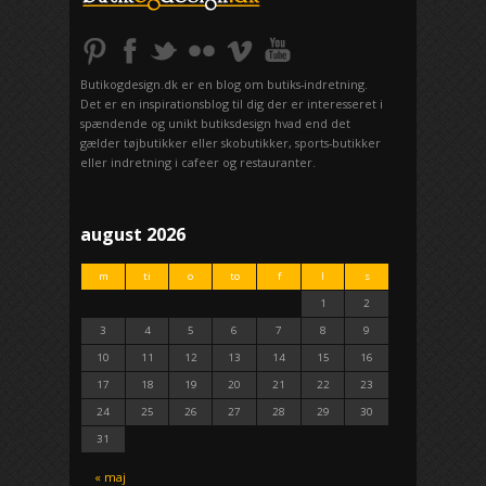
Butikogdesign.dk er en blog om butiks-indretning.
Det er en inspirationsblog til dig der er interesseret i
spændende og unikt butiksdesign hvad end det
gælder tøjbutikker eller skobutikker, sports-butikker
eller indretning i cafeer og restauranter.
august 2026
m
ti
o
to
f
l
s
1
2
3
4
5
6
7
8
9
10
11
12
13
14
15
16
17
18
19
20
21
22
23
24
25
26
27
28
29
30
31
« maj