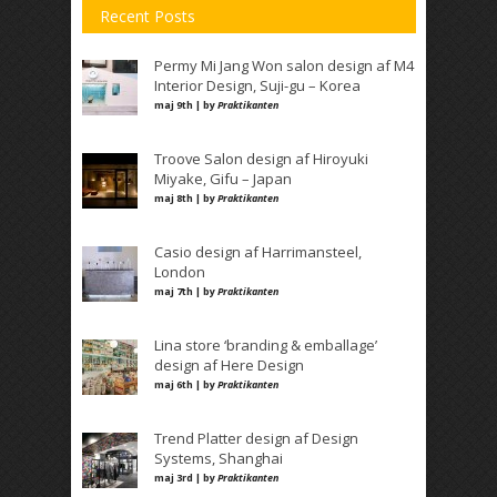
Recent Posts
Permy Mi Jang Won salon design af M4
Interior Design, Suji-gu – Korea
maj 9th | by
Praktikanten
Troove Salon design af Hiroyuki
Miyake, Gifu – Japan
maj 8th | by
Praktikanten
Casio design af Harrimansteel,
London
maj 7th | by
Praktikanten
Lina store ‘branding & emballage’
design af Here Design
maj 6th | by
Praktikanten
Trend Platter design af Design
Systems, Shanghai
maj 3rd | by
Praktikanten