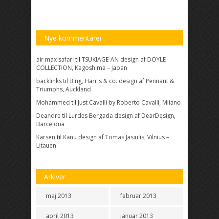
Nye kommentarer
air max safari
til
TSUKIAGE-AN design af DOYLE
COLLECTION, Kagoshima – Japan
backlinks
til
Bing, Harris & co. design af Pennant &
Triumphs, Auckland
Mohammed
til
Just Cavalli by Roberto Cavalli, Milano
Deandre
til
Lurdes Bergada design af DearDesign,
Barcelona
Karsen
til
Kanu design af Tomas Jasiulis, Vilnius –
Litauen
Arkiver
maj 2013
februar 2013
april 2013
januar 2013