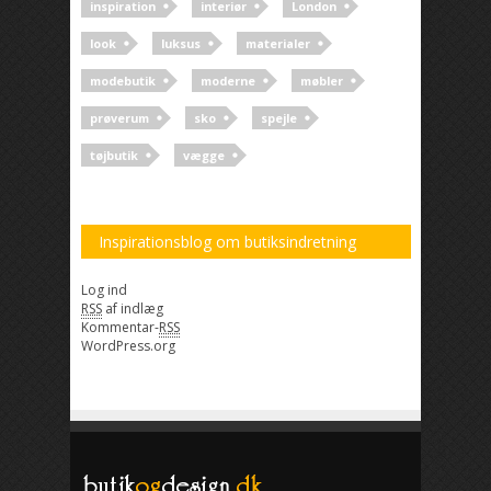
inspiration
interiør
London
look
luksus
materialer
modebutik
moderne
møbler
prøverum
sko
spejle
tøjbutik
vægge
Inspirationsblog om butiksindretning
Log ind
RSS
af indlæg
Kommentar-
RSS
WordPress.org