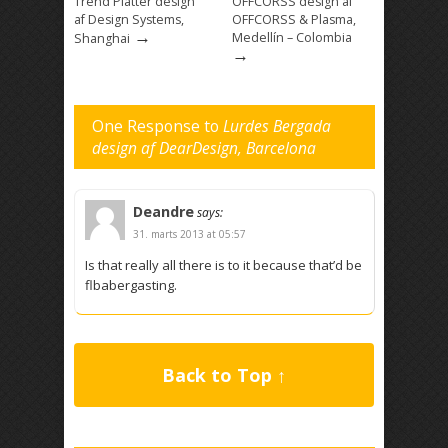
Trend Platter design
OFFCORSS design af
af Design Systems,
OFFCORSS & Plasma,
→
Medellín – Colombia
Shanghai
→
One Response to
Lurdes Bergada
design af DearDesign, Barcelona
Deandre
says:
31. marts 2013 at 05:57
Is that really all there is to it because that’d be
flbabergasting.
Back to Top ↑