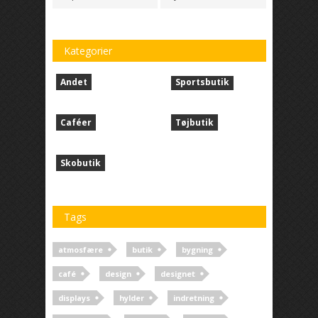
Kategorier
Andet
Sportsbutik
Caféer
Tøjbutik
Skobutik
Tags
atmosfære
butik
bygning
café
design
designet
displays
hylder
indretning