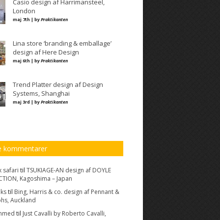
Casio design af Harrimansteel,
London
maj 7th | by
Praktikanten
Lina store ‘branding & emballage’
design af Here Design
maj 6th | by
Praktikanten
Trend Platter design af Design
Systems, Shanghai
maj 3rd | by
Praktikanten
e kommentarer
 safari
til
TSUKIAGE-AN design af DOYLE
TION, Kagoshima – Japan
nks
til
Bing, Harris & co. design af Pennant &
hs, Auckland
mmed
til
Just Cavalli by Roberto Cavalli,