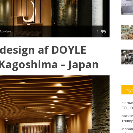
ikanten
1
design af DOYLE
Kagoshima – Japan
Ny
air max
COLLEC
backli
Triump
Moha