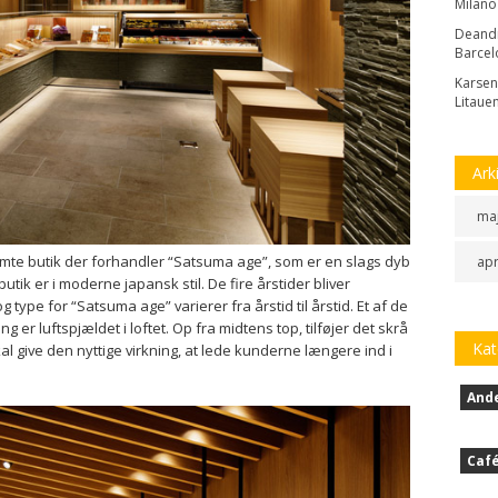
Milano
Deand
Barcel
Karsen
Litaue
Ark
ma
mte butik der forhandler “Satsuma age”, som er en slags dyb
apr
tik er i moderne japansk stil. De fire årstider bliver
type for “Satsuma age” varierer fra årstid til årstid. Et af de
er luftspjældet i loftet. Op fra midtens top, tilføjer det skrå
Kat
skal give den nyttige virkning, at lede kunderne længere ind i
And
Caf