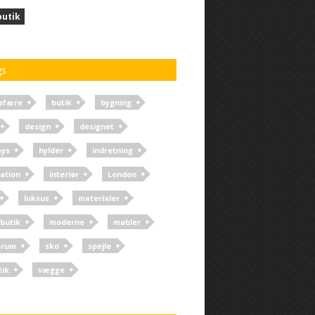
butik
gs
sfære
butik
bygning
design
designet
ays
hylder
indretning
ration
interiør
London
luksus
materialer
butik
moderne
møbler
erum
sko
spejle
tik
vægge