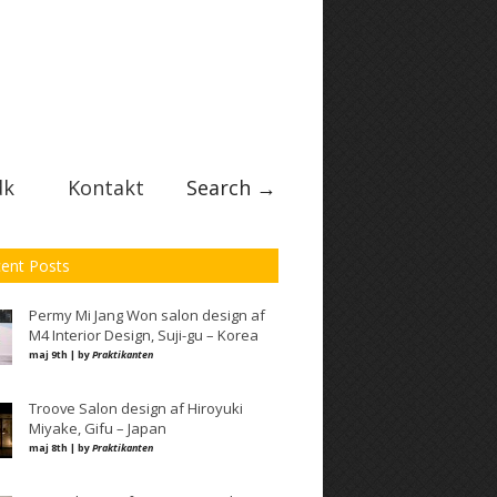
dk
Kontakt
Search →
ent Posts
Permy Mi Jang Won salon design af
M4 Interior Design, Suji-gu – Korea
maj 9th | by
Praktikanten
Troove Salon design af Hiroyuki
Miyake, Gifu – Japan
maj 8th | by
Praktikanten