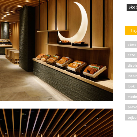
Sko
Ta
atmo
café
displ
inspi
look
mode
prøv
tøjbu