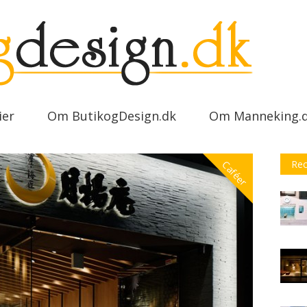
ier
Om ButikogDesign.dk
Om Manneking.
Rec
Caféer