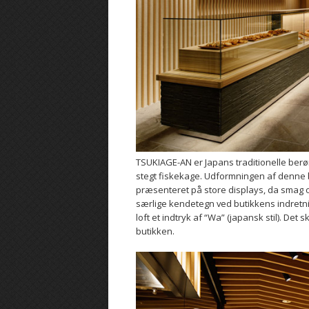
TSUKIAGE-AN er Japans traditionelle berø
stegt fiskekage. Udformningen af ​​denne bu
præsenteret på store displays, da smag og 
særlige kendetegn ved butikkens indretning 
loft et indtryk af “Wa” (japansk stil). Det 
butikken.