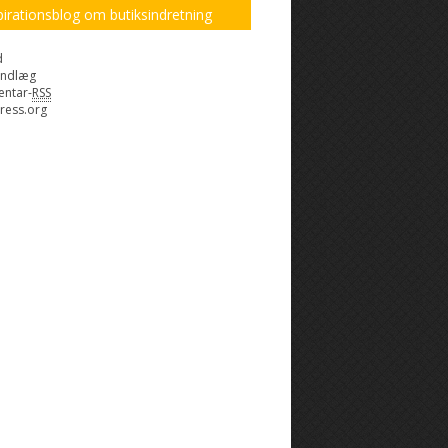
pirationsblog om butiksindretning
d
indlæg
ntar-
RSS
ress.org