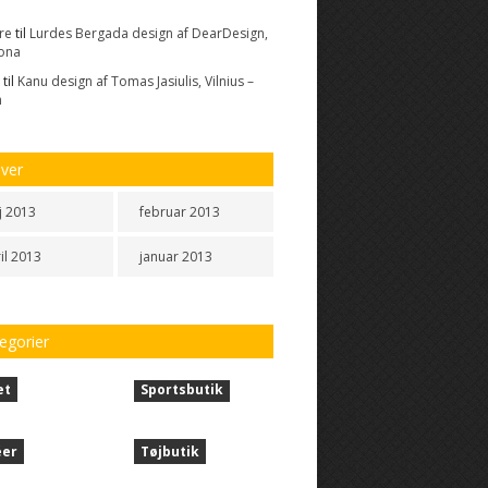
re
til
Lurdes Bergada design af DearDesign,
ona
til
Kanu design af Tomas Jasiulis, Vilnius –
n
iver
j 2013
februar 2013
il 2013
januar 2013
egorier
et
Sportsbutik
éer
Tøjbutik