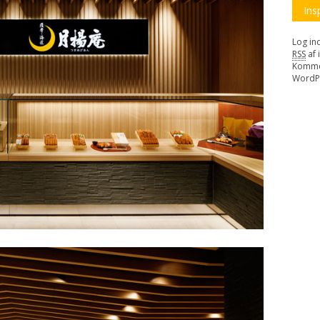
Ins
Log in
RSS
af 
Komme
WordP