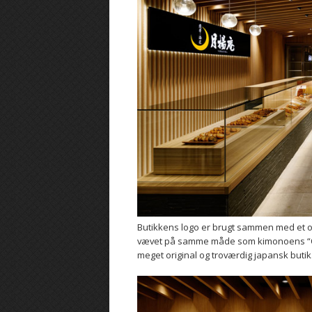
Butikkens logo er brugt sammen med et ori
vævet på samme måde som kimonoens “Obi”. 
meget original og troværdig japansk butik