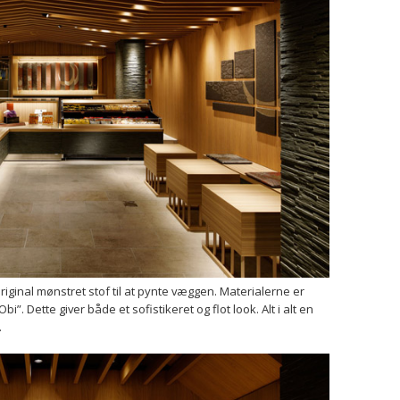
ginal mønstret stof til at pynte væggen. Materialerne er
Dette giver både et sofistikeret og flot look. Alt i alt en
.