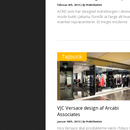
februar 6th, 2013 |
by Praktikanten
ACRD som har designet indretningen i denn
mode butik i Jakarta, formår at fange alt hva
mærket repræsenterer. Et meget moderne
Tøjbutik
VJC Versace design af Arcabi
Associates
januar 30th, 2013 |
by Praktikanten
Hos Versace skal produkterne være i fokus.