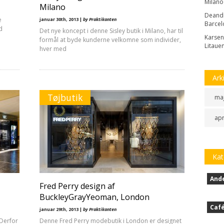
Milano
Milano
Deand
e
januar 30th, 2013 |
by Praktikanten
Barcel
d
Det nye koncept i denne Sisley butik i Milano, har til
Karsen
formål at byde kunderne velkomne som individer,
Litaue
hver med
Ark
Tøjbutik
ma
apr
Kat
And
Fred Perry design af
BuckleyGrayYeoman, London
Caf
januar 29th, 2013 |
by Praktikanten
 Derfor
Denne Fred Perry modebutik i London er designet