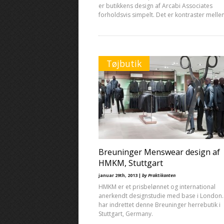
er butikkens design af Arcabi Associates
forholdsvis simpelt. Det er kontraster melle
Tøjbutik
Breuninger Menswear design af
HMKM, Stuttgart
januar 29th, 2013 |
by Praktikanten
HMKM er et prisbelønnet og international
anerkendt designstudie med base i London.
har indrettet denne Breuninger herrebutik i
Stuttgart, Germany.