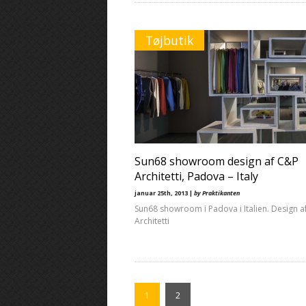
Tøjbutik
Sun68 showroom design af C&P
Architetti, Padova – Italy
januar 25th, 2013 |
by Praktikanten
Sun68 showroom i Padova i Italien. Design a
Architetti
1
2