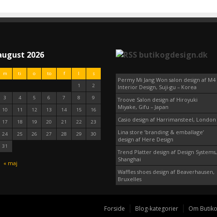
august 2026
butikogdesign.dk
m
ti
o
to
f
l
s
Permy Mi Jang Won salon design af M4
1
2
Interior Design, Suji-gu – Korea
3
4
5
6
7
8
9
Troove Salon design af Hiroyuki
Miyake, Gifu – Japan
10
11
12
13
14
15
16
Casio design af Harrimansteel, London
17
18
19
20
21
22
23
Lina store ‘branding & emballage’
24
25
26
27
28
29
30
design af Here Design
31
Trend Platter design af Design Systems,
Shanghai
« maj
Waffles shoes design af Beaverhausen,
Bruxelles
Forside
Blog-kategorier
Om Butiko