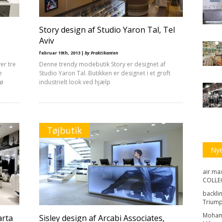
Story design af Studio Yaron Tal, Tel
Aviv
februar 19th, 2013 |
by Praktikanten
er tre
Denne trendy modebutik Story er designet af
e
Studio Yaron Tal. Butikken er designet i et groft
jø
industrielt look ved hjælp
Tøjbutik
Ny
air max
COLLEC
backli
Triump
Moha
arta
Sisley design af Arcabi Associates,