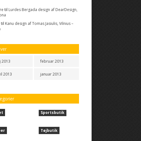
re
til
Lurdes Bergada design af DearDesign,
ona
til
Kanu design af Tomas Jasiulis, Vilnius –
n
iver
j 2013
februar 2013
il 2013
januar 2013
egorier
et
Sportsbutik
éer
Tøjbutik