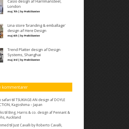
Casio design af Harrimansteel,
London
maj 7th | by
Praktikanten
Lina store ‘branding & emballage’
design af Here Design
maj 6th | by
Praktikanten
Trend Platter design af Design
Systems, Shanghai
maj 3rd | by
Praktikanten
e kommentarer
 safari
til
TSUKIAGE-AN design af DOYLE
TION, Kagoshima – Japan
nks
til
Bing, Harris & co. design af Pennant &
hs, Auckland
mmed
til
Just Cavalli by Roberto Cavalli,