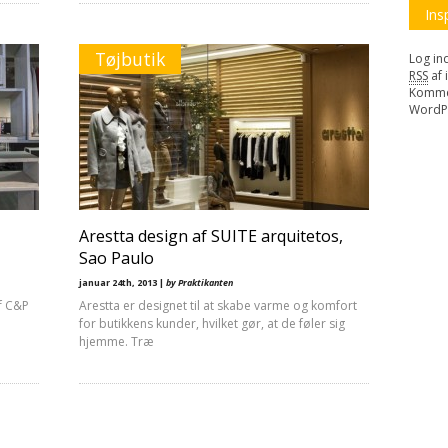
Ins
Tøjbutik
Log in
RSS
af 
Komme
WordP
Arestta design af SUITE arquitetos,
Sao Paulo
januar 24th, 2013 |
by Praktikanten
f C&P
Arestta er designet til at skabe varme og komfort
for butikkens kunder, hvilket gør, at de føler sig
hjemme. Træ