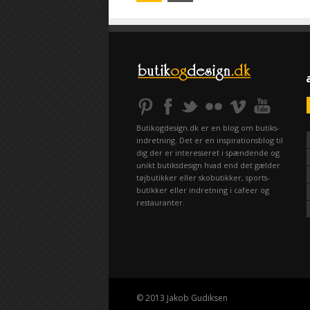
Butikogdesign.dk er en blog om butiks-
indretning. Det er en inspirationsblog til
dig der er interesseret i spændende og
unikt butiksdesign hvad end det gælder
tøjbutikker eller skobutikker, sports-
butikker eller indretning i cafeer og
restauranter.
© 2013 Jakob Gudiksen