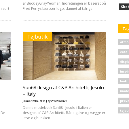
af BuckleyGrayYeoman. Indretningen er baseret på
Sko
m sort
Fred Perrys laurbær logo, dannet af talrige
Ta
Tøjbutik
atmo
café
displ
inspi
look
Sun68 design af C&P Architetti, Jesolo
mode
– Italy
prøv
januar 25th, 2013 |
by Praktikanten
Denne modebutik Sun68 i Jesolo i Italien er
tøjbu
 De
designet af C&P Architetti. Både gulve og vægge er
i træ og butikken