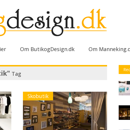
ier
Om ButikogDesign.dk
Om Manneking.
Rec
ik"
Tag
Skobutik