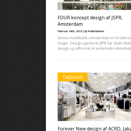
FOUR koncept design af JSPR,
Amsterdam
februar 19th, 2013 |
by Praktikanten
Denne modebutik i Amsterdam er fordelt ov
etager. Design agenturet JSPR har skabt dett
design og udformet et anderledes detailmil
Tøjbutik
Forever New design af ACRD, Jak