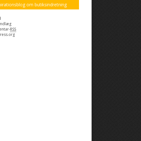
pirationsblog om butiksindretning
d
indlæg
ntar-
RSS
ress.org