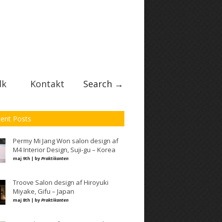
dk
Kontakt
Search →
ent Posts
Permy Mi Jang Won salon design af
M4 Interior Design, Suji-gu – Korea
maj 9th | by
Praktikanten
Troove Salon design af Hiroyuki
Miyake, Gifu – Japan
maj 8th | by
Praktikanten