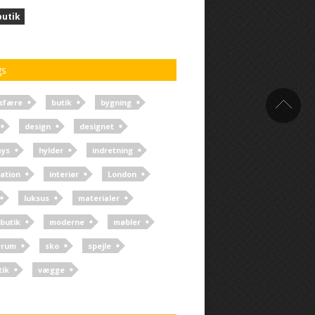
butik
gs
sfære
butik
bygning
design
designet
ays
hylder
indretning
ration
interiør
London
luksus
materialer
butik
moderne
møbler
erum
sko
spejle
tik
vægge