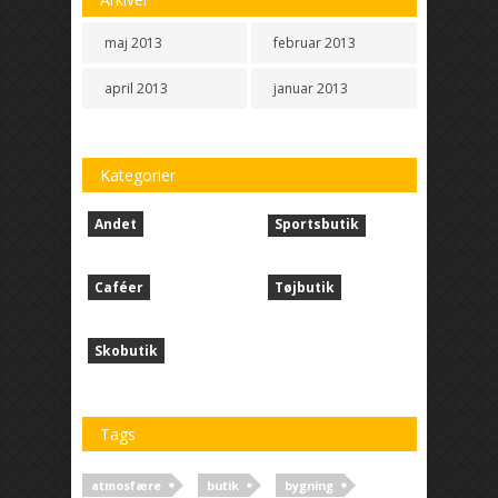
maj 2013
februar 2013
april 2013
januar 2013
Kategorier
Andet
Sportsbutik
Caféer
Tøjbutik
Skobutik
Tags
atmosfære
butik
bygning