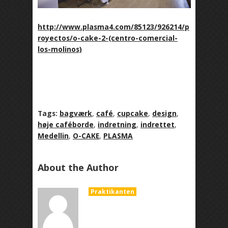
http://www.plasma4.com/85123/926214/p
royectos/o-cake-2-(centro-comercial-
los-molinos)
Tags:
bagværk
,
café
,
cupcake
,
design
,
høje caféborde
,
indretning
,
indrettet
,
Medellin
,
O-CAKE
,
PLASMA
About the Author
Praktikanten