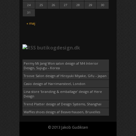
24
25
26
27
28
29
30
31
« maj
butikogdesign.dk
Permy Mi Jang Won salon design af M4 Interior
Design, Suji-gu – Korea
Troove Salon design af Hiroyuki Miyake, Gifu – Japan
Casio design af Harrimansteel, London
Lina store ‘branding & emballage’ design af Here
Design
Trend Platter design af Design Systems, Shanghai
Waffles shoes design af Beaverhausen, Bruxelles
© 2013 Jakob Gudiksen