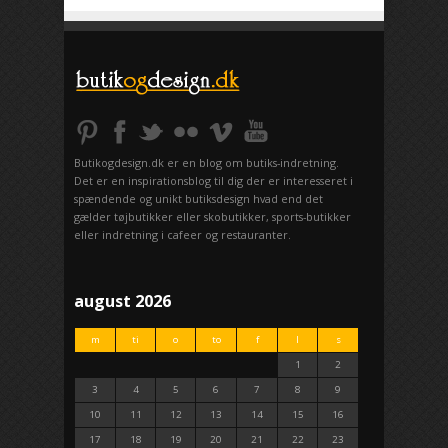
Butikogdesign.dk er en blog om butiks-indretning.
Det er en inspirationsblog til dig der er interesseret i
spændende og unikt butiksdesign hvad end det
gælder tøjbutikker eller skobutikker, sports-butikker
eller indretning i cafeer og restauranter.
august 2026
m
ti
o
to
f
l
s
1
2
3
4
5
6
7
8
9
10
11
12
13
14
15
16
17
18
19
20
21
22
23