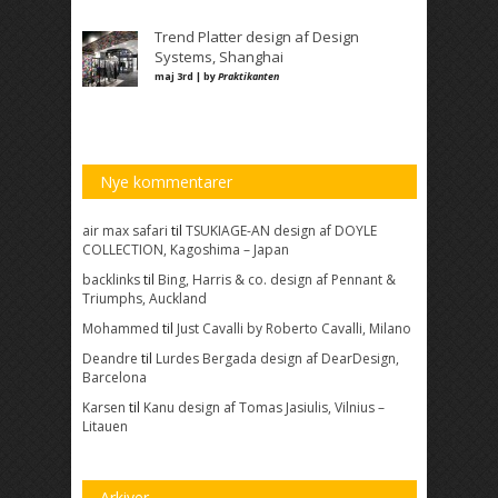
Trend Platter design af Design
Systems, Shanghai
maj 3rd | by
Praktikanten
Nye kommentarer
air max safari
til
TSUKIAGE-AN design af DOYLE
COLLECTION, Kagoshima – Japan
backlinks
til
Bing, Harris & co. design af Pennant &
Triumphs, Auckland
Mohammed
til
Just Cavalli by Roberto Cavalli, Milano
Deandre
til
Lurdes Bergada design af DearDesign,
Barcelona
Karsen
til
Kanu design af Tomas Jasiulis, Vilnius –
Litauen
Arkiver