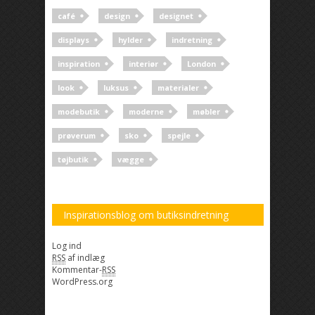
café
design
designet
displays
hylder
indretning
inspiration
interiør
London
look
luksus
materialer
modebutik
moderne
møbler
prøverum
sko
spejle
tøjbutik
vægge
Inspirationsblog om butiksindretning
Log ind
RSS
af indlæg
Kommentar-
RSS
WordPress.org