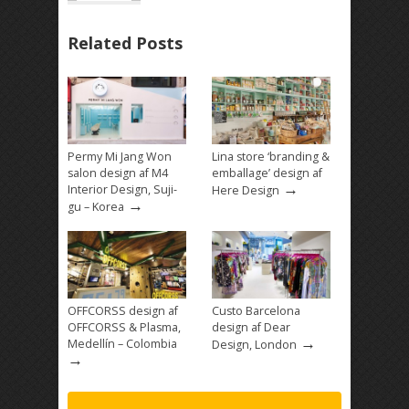
Related Posts
Permy Mi Jang Won
Lina store ‘branding &
salon design af M4
emballage’ design af
→
Interior Design, Suji-
Here Design
→
gu – Korea
OFFCORSS design af
Custo Barcelona
OFFCORSS & Plasma,
design af Dear
→
Medellín – Colombia
Design, London
→