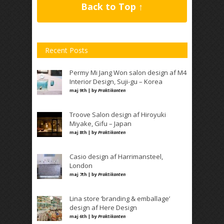
Back to Top ↑
Recent Posts
Permy Mi Jang Won salon design af M4
Interior Design, Suji-gu – Korea
maj 9th | by
Praktikanten
Troove Salon design af Hiroyuki
Miyake, Gifu – Japan
maj 8th | by
Praktikanten
Casio design af Harrimansteel,
London
maj 7th | by
Praktikanten
Lina store ‘branding & emballage’
design af Here Design
maj 6th | by
Praktikanten