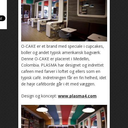
O-CAKE er et brand med speciale i cupcakes,
boller og andet typisk amerikansk bagværk.
Denne O-CAKE er placeret i Medellin,
Colombia. PLASMA har designet og indrettet
cafeen med farver i loftet og ellers som en
typisk café. Indretningen får en fin helhed, idet
de høje caféborde går i ét med væggen.
Design og koncept:
www.plasma4.com