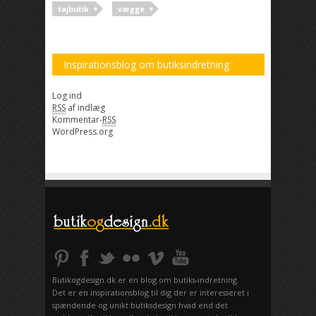
tøjbutik
vægge
Inspirationsblog om butiksindretning
Log ind
RSS
af indlæg
Kommentar-
RSS
WordPress.org
Butikogdesign.dk er en blog om butiks-indretning.
Det er en inspirationsblog til dig der er interesseret i
spændende og unikt butiksdesign hvad end det