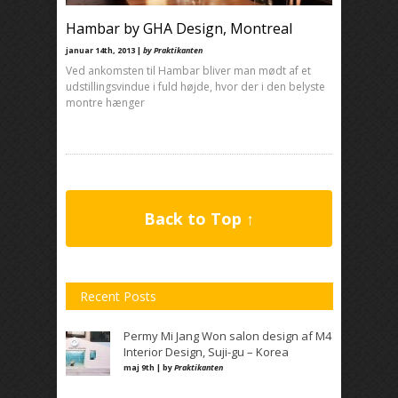
Hambar by GHA Design, Montreal
januar 14th, 2013 |
by Praktikanten
Ved ankomsten til Hambar bliver man mødt af et
udstillingsvindue i fuld højde, hvor der i den belyste
montre hænger
Back to Top ↑
Recent Posts
Permy Mi Jang Won salon design af M4
Interior Design, Suji-gu – Korea
maj 9th | by
Praktikanten