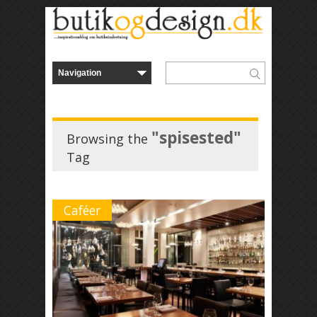
"spisested"
Browsing the
Tag
Caféer