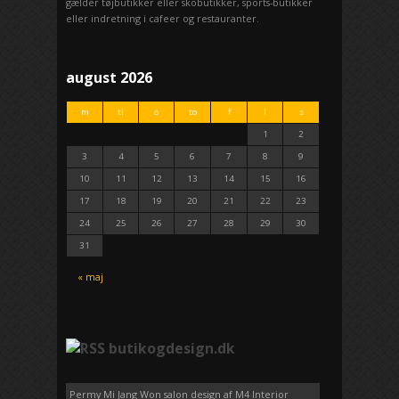
gælder tøjbutikker eller skobutikker, sports-butikker
eller indretning i cafeer og restauranter.
august 2026
m
ti
o
to
f
l
s
1
2
3
4
5
6
7
8
9
10
11
12
13
14
15
16
17
18
19
20
21
22
23
24
25
26
27
28
29
30
31
« maj
butikogdesign.dk
Permy Mi Jang Won salon design af M4 Interior