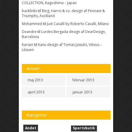
COLLECTION, Kagoshima – Japan
backlinks
til
Bing, Harris & co. design af Pennant &
Triumphs, Auckland
Mohammed
til
Just Cavalli by Roberto Cavalli, Milano
Deandre
til
Lurdes Bergada design af DearDesign,
Barcelona
Karsen
til
Kanu design af Tomas Jasiulis, Vilnius –
Litauen
Arkiver
maj 2013
februar 2013
april 2013
januar 2013
Kategorier
Andet
Sportsbutik