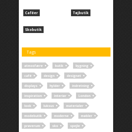
Caféer
Tøjbutik
Skobutik
Tags
atmosfære
butik
bygning
café
design
designet
displays
hylder
indretning
inspiration
interiør
London
look
luksus
materialer
modebutik
moderne
møbler
prøverum
sko
spejle