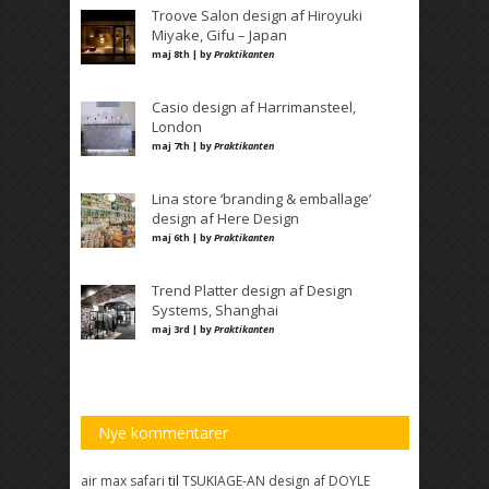
Troove Salon design af Hiroyuki
Miyake, Gifu – Japan
maj 8th | by
Praktikanten
Casio design af Harrimansteel,
London
maj 7th | by
Praktikanten
Lina store ‘branding & emballage’
design af Here Design
maj 6th | by
Praktikanten
Trend Platter design af Design
Systems, Shanghai
maj 3rd | by
Praktikanten
Nye kommentarer
air max safari
til
TSUKIAGE-AN design af DOYLE